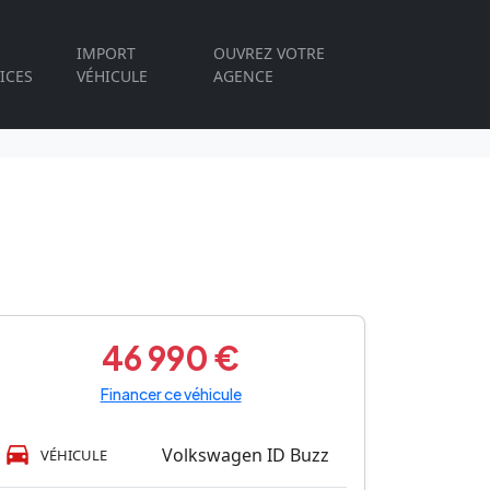
IMPORT
OUVREZ VOTRE
ICES
VÉHICULE
AGENCE
46 990 €
Financer ce véhicule
Volkswagen ID Buzz
VÉHICULE