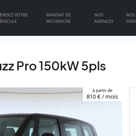
ENDEZ VOTRE
MANDAT DE
NOS
NOS
ÉHICULE
RECHERCHE
AGENCES
SERV
zz Pro 150kW 5pls