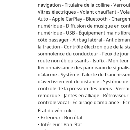
navigation - Titulaire de la colline - Verrou
Vitres électriques - Volant chauffant - Vol
Auto - Apple CarPlay - Bluetooth - Charge
numérique - Diffusion de musique en conti
numérique - USB - Équipement mains libres
côté passager - Airbag latéral - Antidémar
la traction - Contrôle électronique de la sta
somnolence du conducteur - Feux de jour - 
route non éblouissants - Isofix - Moniteur
Reconnaissance des panneaux de signalisat
d'alarme - Système d'alerte de franchisse
d'avertissement de distance - Système de c
contrôle de la pression des pneus - Verrou
remorque - Jantes en alliage - Rétroviseu
contrôle vocal - Éclairage d'ambiance - Écr
État du véhicule :
• Extérieur : Bon état
• Intérieur : Bon état