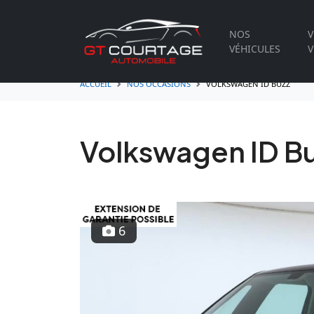
NOS
V
VÉHICULES
V
ACCUEIL
NOS OCCASIONS
VOLKSWAGEN ID BUZZ
Volkswagen ID Bu
6