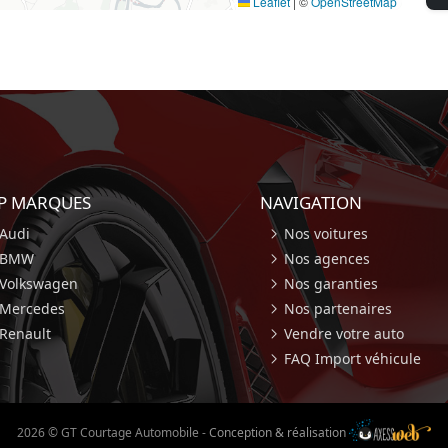
Leaflet
|
©
OpenStreetMap
P MARQUES
NAVIGATION
Audi
Nos voitures
BMW
Nos agences
Volkswagen
Nos garanties
Mercedes
Nos partenaires
Renault
Vendre votre auto
FAQ Import véhicule
2026 © GT Courtage Automobile
-
Conception & réalisation