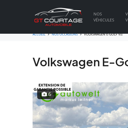
NOS
V
VÉHICULES
V
ACCUEIL
NOS OCCASIONS
VOLKSWAGEN E-GOLF VII
Volkswagen E-Gol
6