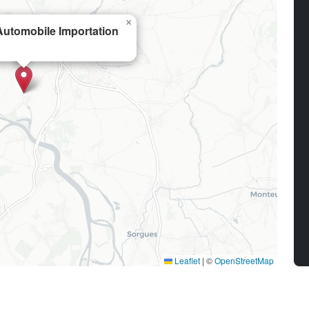
×
utomobile Importation
Leaflet
|
©
OpenStreetMap