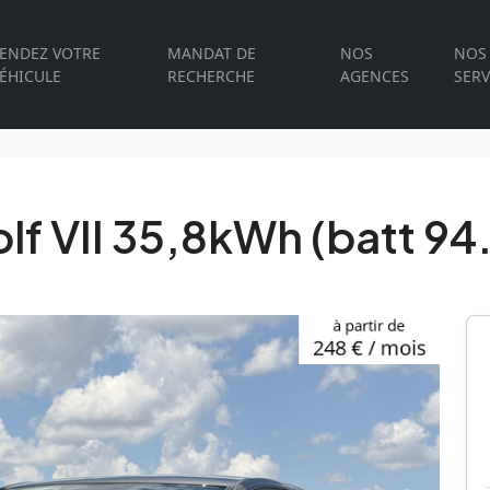
ENDEZ VOTRE
MANDAT DE
NOS
NOS
ÉHICULE
RECHERCHE
AGENCES
SERV
f VII 35,8kWh (batt 94