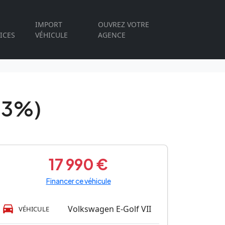
IMPORT
OUVREZ VOTRE
ICES
VÉHICULE
AGENCE
.3%)
17 990 €
Financer ce véhicule
Volkswagen E-Golf VII
VÉHICULE