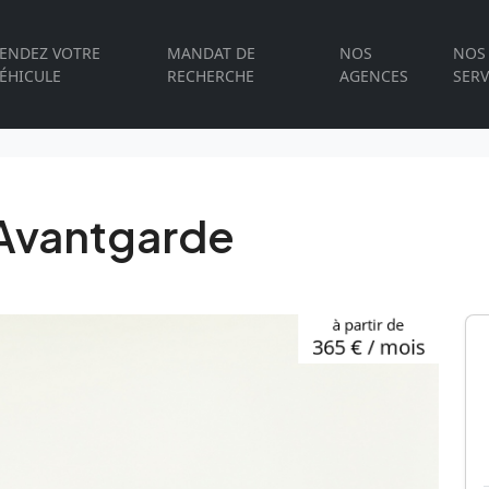
ENDEZ VOTRE
MANDAT DE
NOS
NOS
ÉHICULE
RECHERCHE
AGENCES
SERV
Avantgarde