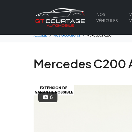
NOS
V
VÉHICULES
V
ACCUEIL
NOS OCCASIONS
MERCEDES C200
Mercedes C200 
6