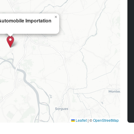
×
utomobile Importation
Leaflet
|
©
OpenStreetMap