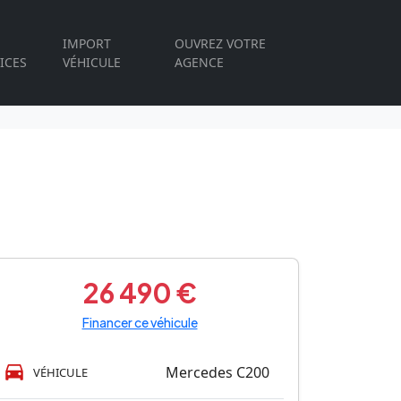
IMPORT
OUVREZ VOTRE
ICES
VÉHICULE
AGENCE
26 490 €
Financer ce véhicule
Mercedes C200
VÉHICULE