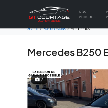
NOS
V
VÉHICULES
V
ACCUEIL
NOS OCCASIONS
MERCEDES B250
Mercedes B250 
7