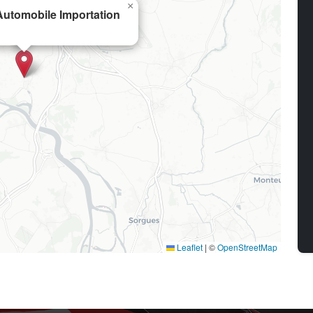
×
utomobile Importation
Leaflet
|
©
OpenStreetMap