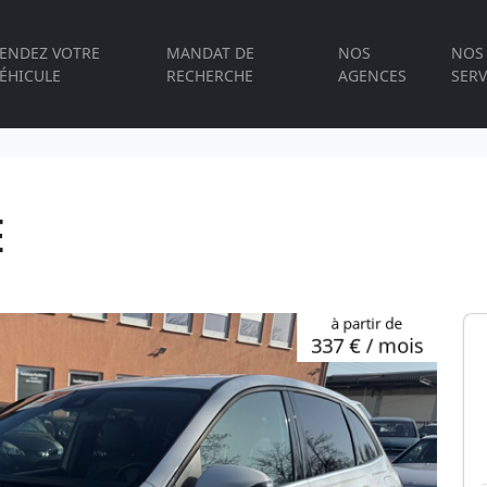
ENDEZ VOTRE
MANDAT DE
NOS
NOS
ÉHICULE
RECHERCHE
AGENCES
SERV
E