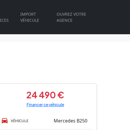
IMPORT
OUVREZ VOTRE
ICES
VÉHICULE
AGENCE
24 490 €
Financer ce véhicule
Mercedes B250
VÉHICULE