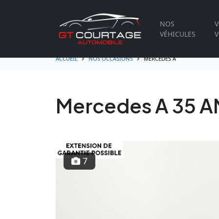
NOS
V
VÉHICULES
V
ACCUEIL
NOS OCCASIONS
MERCEDES A
Mercedes A 35 
7