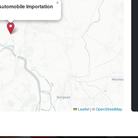
×
utomobile Importation
Leaflet
|
©
OpenStreetMap