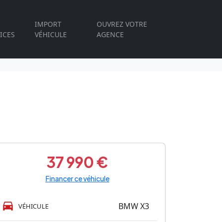
IMPORT
OUVREZ VOTRE
ICES
VÉHICULE
AGENCE
37 990 €
Financer ce véhicule
BMW X3
VÉHICULE