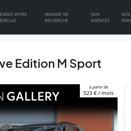
ENDEZ VOTRE
MANDAT DE
NOS
NOS
ÉHICULE
RECHERCHE
AGENCES
SERV
e Edition M Sport