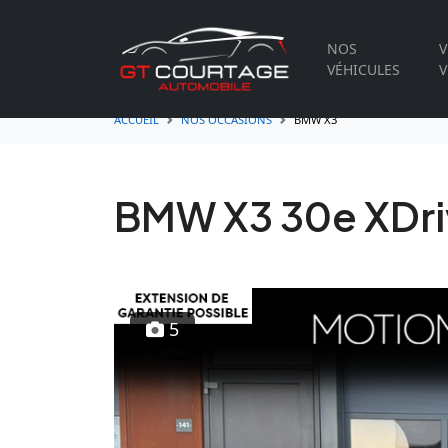
NOS
V
VÉHICULES
V
ACCUEIL
NOS OCCASIONS
BMW X3
BMW X3 30e XDriv
5