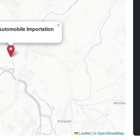
×
utomobile Importation
Leaflet
|
©
OpenStreetMap