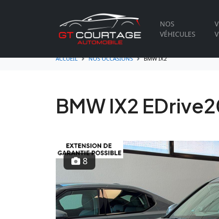
NOS
V
VÉHICULES
V
ACCUEIL
NOS OCCASIONS
BMW IX2
BMW IX2 EDrive2
8