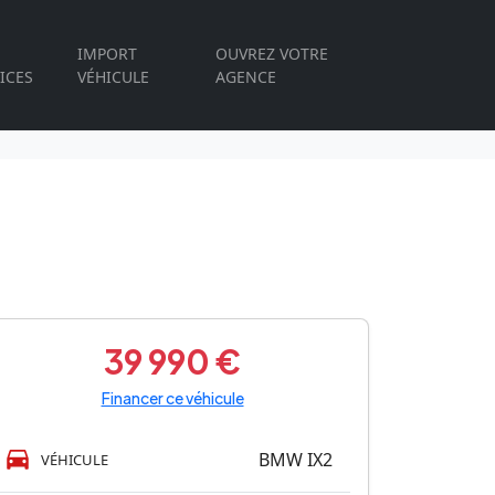
IMPORT
OUVREZ VOTRE
ICES
VÉHICULE
AGENCE
39 990 €
Financer ce véhicule
BMW IX2
VÉHICULE