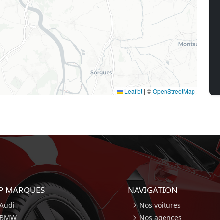
Leaflet
|
©
OpenStreetMap
P MARQUES
NAVIGATION
Audi
Nos voitures
BMW
Nos agences