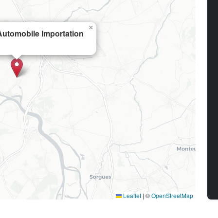
×
utomobile Importation
Leaflet
|
©
OpenStreetMap