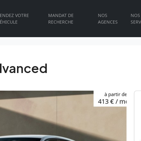
ENDEZ VOTRE
MANDAT DE
NOS
NOS
ÉHICULE
RECHERCHE
AGENCES
SERV
Advanced