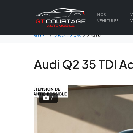
NOS
V
VÉHICULES
V
ACCUEIL
NOS OCCASIONS
AUDI Q2
Audi Q2 35 TDI 
7