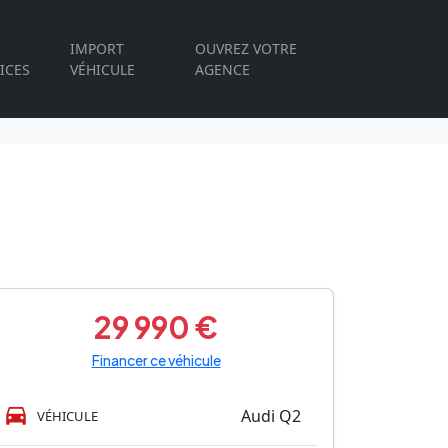
IMPORT
OUVREZ VOTRE
ICES
VÉHICULE
AGENCE
29 990 €
Financer ce véhicule
Audi Q2
VÉHICULE