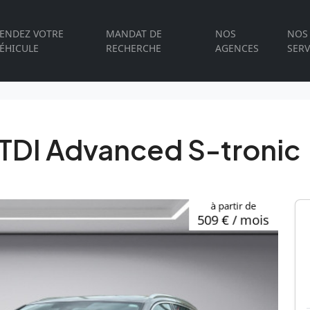
ENDEZ VOTRE
MANDAT DE
NOS
NOS
ÉHICULE
RECHERCHE
AGENCES
SERV
 TDI Advanced S-tronic