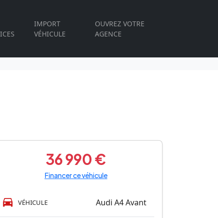
IMPORT
OUVREZ VOTRE
ICES
VÉHICULE
AGENCE
36 990 €
Financer ce véhicule
Audi A4 Avant
VÉHICULE