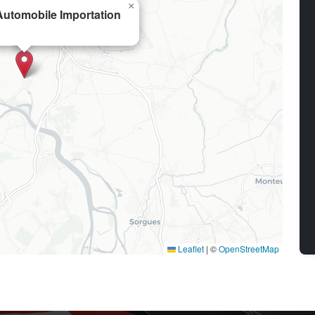
×
utomobile Importation
Leaflet
|
©
OpenStreetMap