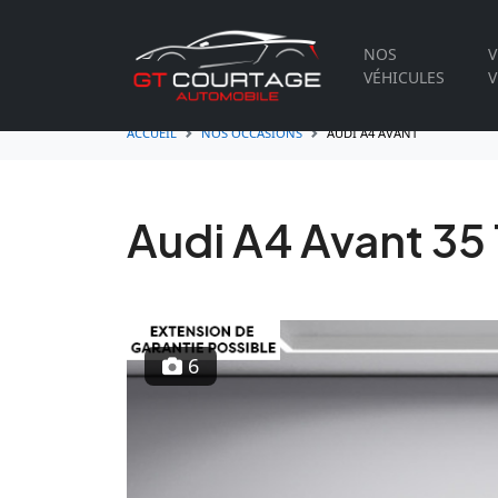
NOS
V
VÉHICULES
V
ACCUEIL
NOS OCCASIONS
AUDI A4 AVANT
Audi A4 Avant 35
6