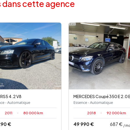
s dans cette agence
RS5 4.2 V8
MERCEDES
Coupé 350 E 2.0 EQ Power 4MATIC 7G-T
nce - Automatique
Essence - Automatique
2011
·
80 000 km
2018
·
92 000 km
290 €
49 990 €
687 €
/ m