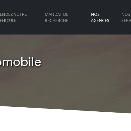
ENDEZ VOTRE
MANDAT DE
NOS
NOS
ÉHICULE
RECHERCHE
AGENCES
SERV
omobile