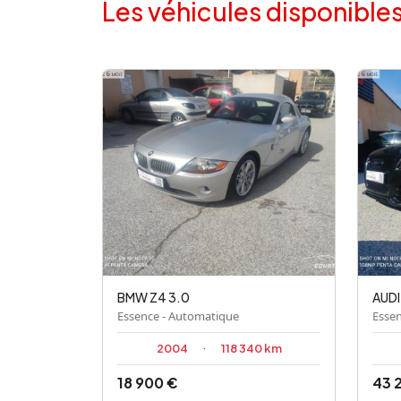
Les véhicules disponible
BMW
Z4 3.0
AUDI
Essence - Automatique
Esse
2004
·
118 340 km
18 900 €
43 