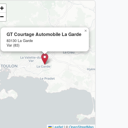
+
−
×
GT Courtage Automobile La Garde
83130 La Garde
Var (83)
Leaflet
|
©
OpenStreetMap