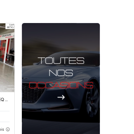
toutes
nos
occasions
ronic
ois