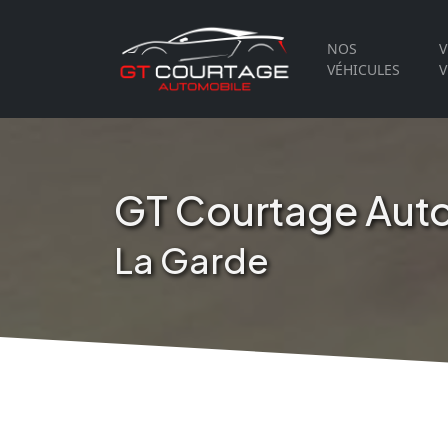
NOS
V
VÉHICULES
V
GT Courtage Aut
La Garde