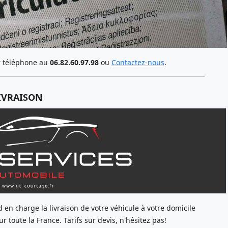
ar téléphone au
06.82.60.97.98
ou
Contactez-nous
.
IVRAISON
en charge la livraison de votre véhicule à votre domicile
ur toute la France. Tarifs sur devis, n'hésitez pas!